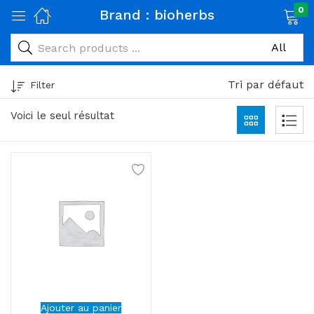
0
Brand :
bioherbs
age)
veux)
Tri par défaut
Filter
ps)
Voici le seul résultat
é et maman)
pléments alimentaires)
iène)
ires)
& naturel)
riel médical)
Ajouter au panier