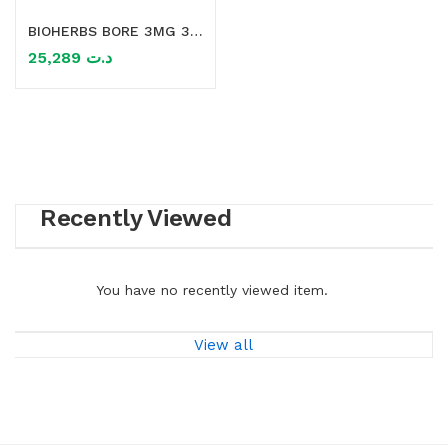
BIOHERBS BORE 3MG 30 GELULES
mme)
25,289
د.ت
Recently Viewed
You have no recently viewed item.
View all