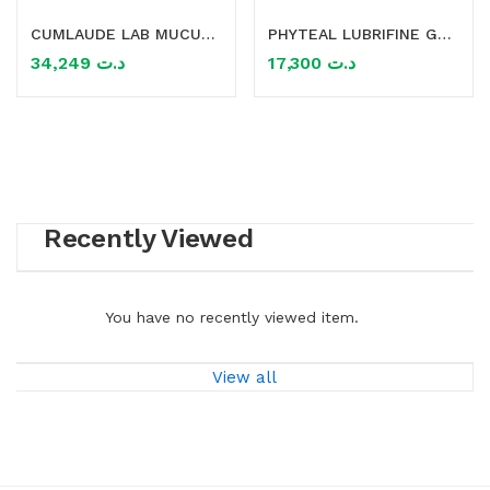
CUMLAUDE LAB MUCUS GEL LUBRIFIANT 30ML
PHYTEAL LUBRIFINE GEL LUBRIFIANT INTIME 50ML
mme)
34,249
د.ت
17,300
د.ت
Recently Viewed
You have no recently viewed item.
View all