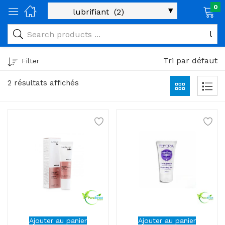
0
age)
veux)
Tri par défaut
Filter
ps)
2 résultats affichés
é et maman)
pléments alimentaires)
iène)
ires)
& naturel)
riel médical)
Ajouter au panier
Ajouter au panier