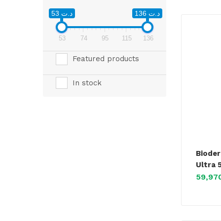
د.ت 136
د.ت 53
53
74
95
115
136
Featured products
In stock
Biode
Ultra 