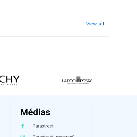
View all
Médias
Parastreet
Parastreet_menzah9