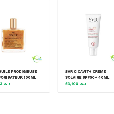
HUILE PRODIGIEUSE
SVR CICAVIT+ CREME
PORISATEUR 100ML
SOLAIRE SPF50+ 40ML
135,093
د.ت
53,106
د.ت