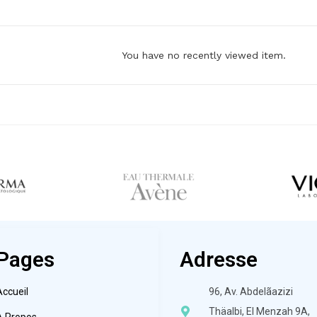
You have no recently viewed item.
Pages
Adresse
Accueil
96, Av. Abdelãazizi
Thäalbi, El Menzah 9A,
À Propos