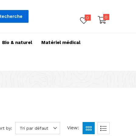
Recherche
0
0
Bio & naturel
Matériel médical
View:
rt by:
Tri par défaut