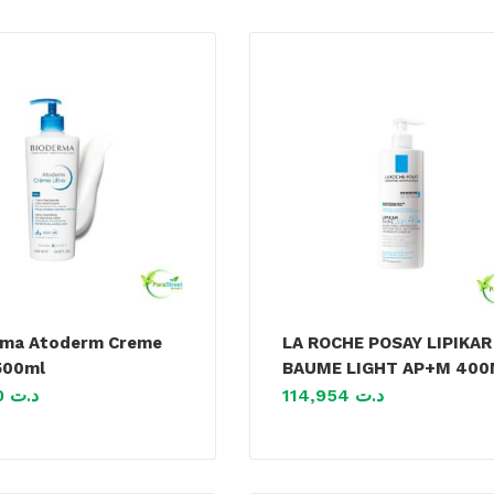
rma Atoderm Creme
LA ROCHE POSAY LIPIKAR
500ml
BAUME LIGHT AP+M 400
59,970
د.ت
114,954
د.ت