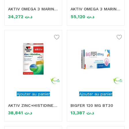
AKTIV OMEGA 3 MARIN 30 CAPSULES
AKTIV OMEGA 3 MARIN 60 CAPSULES
mme)
34,272
د.ت
55,120
د.ت
Ajouter au panier
Ajouter au panier
AKTIV ZINC+HISTIDINE+VITAMINE C 30 COMPRIMES
BIGFER 120 MG BT30
38,841
د.ت
13,387
د.ت