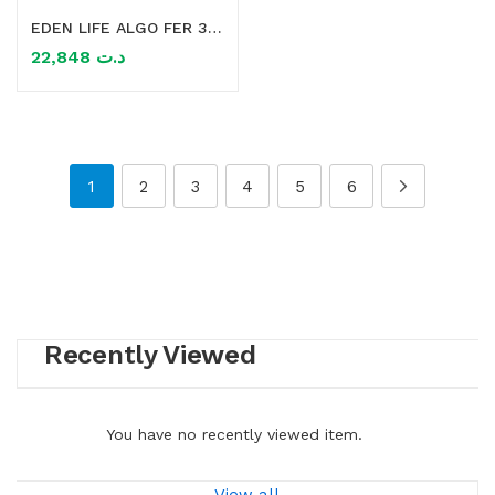
EDEN LIFE ALGO FER 30 COMPRIMES
22,848
د.ت
1
2
3
4
5
6
Recently Viewed
You have no recently viewed item.
View all