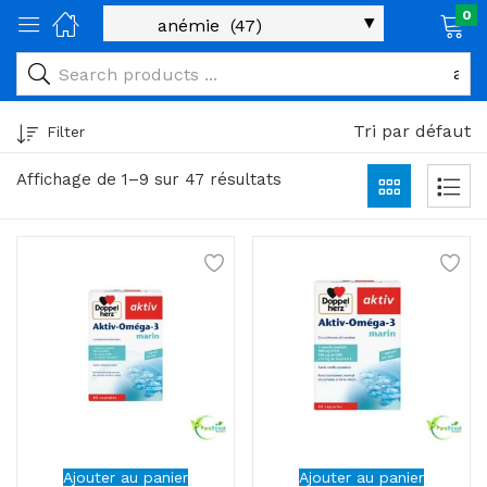
0
age)
veux)
Tri par défaut
Filter
ps)
Affichage de 1–9 sur 47 résultats
é et maman)
pléments alimentaires)
iène)
ires)
& naturel)
riel médical)
Ajouter au panier
Ajouter au panier