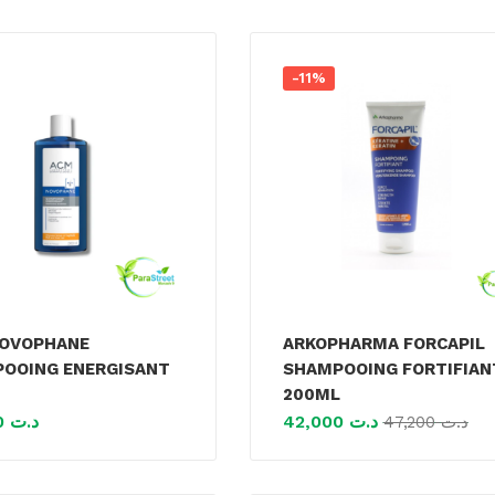
-11%
OVOPHANE
ARKOPHARMA FORCAPIL
OOING ENERGISANT
SHAMPOOING FORTIFIAN
200ML
42,900
د.ت
42,000
د.ت
47,200
د.ت