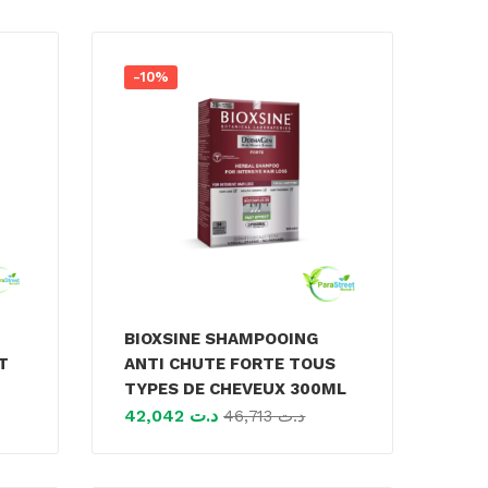
-10%
BIOXSINE SHAMPOOING
T
ANTI CHUTE FORTE TOUS
TYPES DE CHEVEUX 300ML
42,042
د.ت
46,713
د.ت