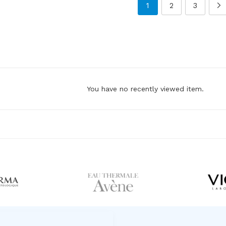
1
2
3
You have no recently viewed item.