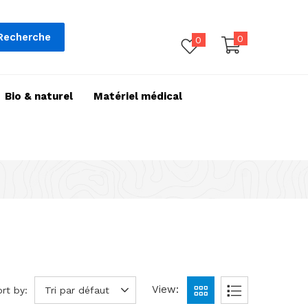
Recherche
0
0
Bio & naturel
Matériel médical
View:
rt by:
Tri par défaut