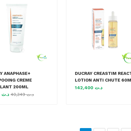
Y ANAPHASE+
DUCRAY CREASTIM REAC
OOING CREME
LOTION ANTI CHUTE 60
LANT 200ML
142,400
د.ت
36,314
د.ت
40,349
د.ت