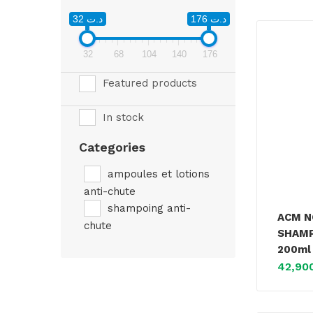
د.ت 176
د.ت 32
32
68
104
140
176
Featured products
In stock
Categories
ampoules et lotions
anti-chute
shampoing anti-
ACM N
chute
SHAMP
200ml