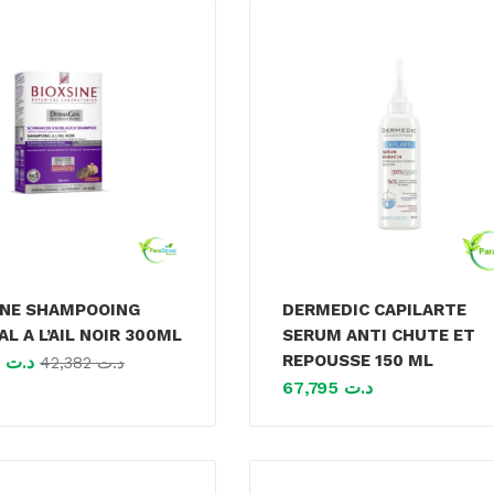
INE SHAMPOOING
DERMEDIC CAPILARTE
L A L’AIL NOIR 300ML
SERUM ANTI CHUTE ET
REPOUSSE 150 ML
38,143
د.ت
42,382
د.ت
67,795
د.ت