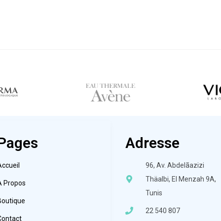
Pages
Adresse
Accueil
96, Av. Abdelãazizi
Thäalbi, El Menzah 9A,
À Propos
Tunis
Boutique
22 540 807
Contact