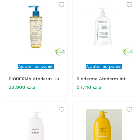
Ajouter au panier
Ajouter au panier
BIODERMA Atoderm Huile De Douche 200ml
Bioderma Atoderm Intensive Ultra-Apaisant Gel Moussant 1L
33,900
د.ت
57,110
د.ت