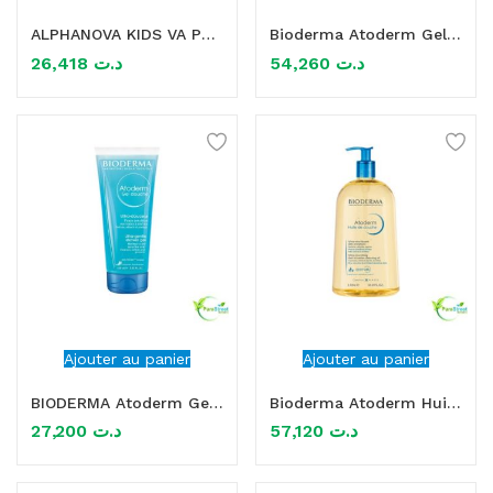
ALPHANOVA KIDS VA PRENDRE TA DOUCHE GEL LAVANT 3EN1 250ML
Bioderma Atoderm Gel Douche 500ml
mme)
26,418
د.ت
54,260
د.ت
Ajouter au panier
Ajouter au panier
BIODERMA Atoderm Gel Douche Ultra-douceur 200ml
Bioderma Atoderm Huile De Douche 1L
27,200
د.ت
57,120
د.ت