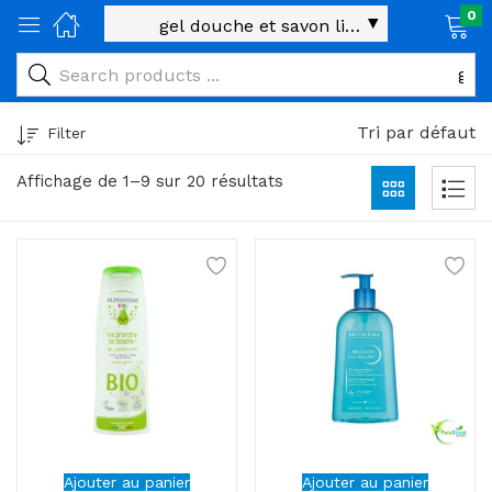
0
age)
veux)
Tri par défaut
Filter
ps)
Affichage de 1–9 sur 20 résultats
é et maman)
pléments alimentaires)
iène)
ires)
& naturel)
riel médical)
Ajouter au panier
Ajouter au panier