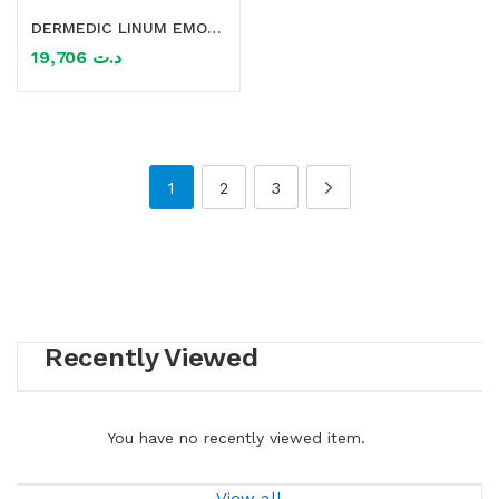
DERMEDIC LINUM EMOLLIENT SAVON A MAINS ANTI BACTERIEN 300ML
19,706
د.ت
1
2
3
Recently Viewed
You have no recently viewed item.
View all