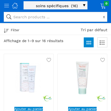
0
age)
veux)
Tri par défaut
Filter
ps)
Affichage de 1–9 sur 16 résultats
é et maman)
pléments alimentaires)
iène)
ires)
& naturel)
riel médical)
Ajouter au panier
Ajouter au panier