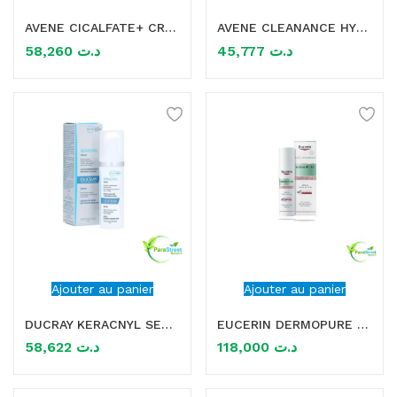
AVENE CICALFATE+ CREME REPARATRICE PROTECTRICE 100ML
AVENE CLEANANCE HYDRA CREME APAISANTE 40ML
mme)
58,260
د.ت
45,777
د.ت
Ajouter au panier
Ajouter au panier
DUCRAY KERACNYL SERUM 30ML
EUCERIN DERMOPURE SERUM TRIPLE ACTION 40ML
58,622
د.ت
118,000
د.ت