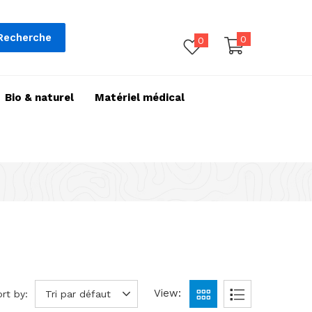
Recherche
0
0
Bio & naturel
Matériel médical
View:
rt by:
Tri par défaut