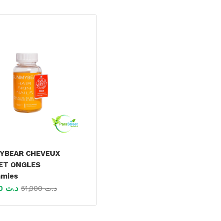
BEAR CHEVEUX
 ET ONGLES
mies
45,400
د.ت
51,000
د.ت