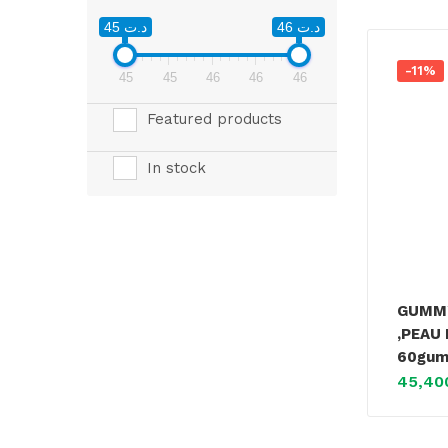
د.ت 46
د.ت 45
-11%
45
45
46
46
46
Featured products
In stock
GUMMY
,PEAU
60gum