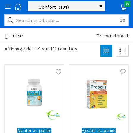
0
age)
veux)
Tri par défaut
Filter
ps)
Affichage de 1–9 sur 131 résultats
é et maman)
pléments alimentaires)
iène)
ires)
& naturel)
riel médical)
Ajouter au panier
Ajouter au panier