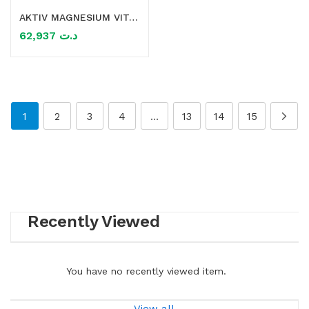
AKTIV MAGNESIUM VITAMINES C+E 60 COMPRIMES+30 COMPRIMES (OFFERT)
62,937
د.ت
1
2
3
4
…
13
14
15
Recently Viewed
You have no recently viewed item.
View all