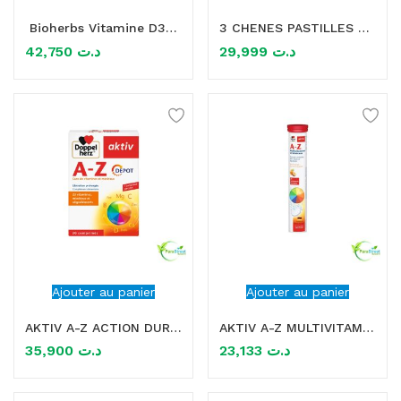
Bioherbs Vitamine D3+K2 60G
3 CHENES PASTILLES A LA PROPOLIS 40 PASTILLES
mme)
42,750
د.ت
29,999
د.ت
Ajouter au panier
Ajouter au panier
AKTIV A-Z ACTION DURABLE 30 COMPRIMES
AKTIV A-Z MULTIVITAMINES ET MINERAUX 15 COMPRIMES EFFERVESCENTS
35,900
د.ت
23,133
د.ت