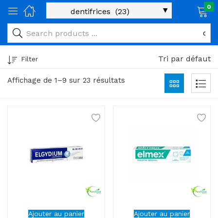
0
age)
veux)
Tri par défaut
Filter
ps)
Affichage de 1–9 sur 23 résultats
é et maman)
pléments alimentaires)
iène)
ires)
& naturel)
riel médical)
Ajouter au panier
Ajouter au panier