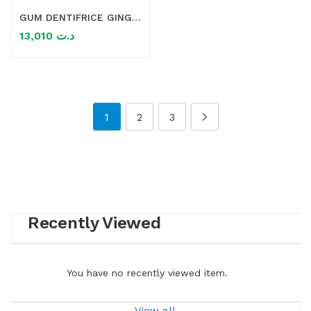
GUM DENTIFRICE GINGIDEX 75ML
13,010
د.ت
1
2
3
Recently Viewed
You have no recently viewed item.
View all