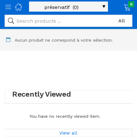
0
age)
veux)
Aucun produit ne correspond à votre sélection.
ps)
é et maman)
pléments alimentaires)
iène)
Recently Viewed
ires)
You have no recently viewed item.
& naturel)
View all
riel médical)