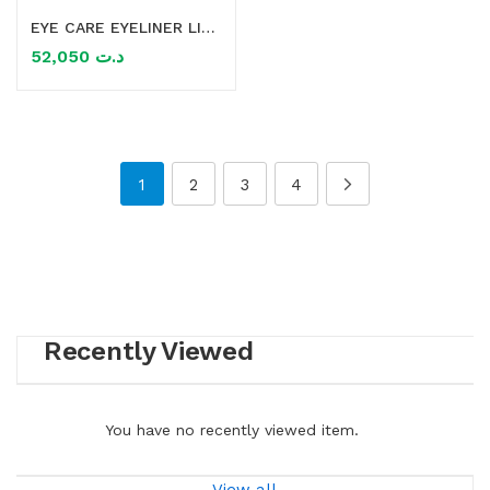
EYE CARE EYELINER LIQUIDE 5G
52,050
د.ت
1
2
3
4
Recently Viewed
You have no recently viewed item.
View all