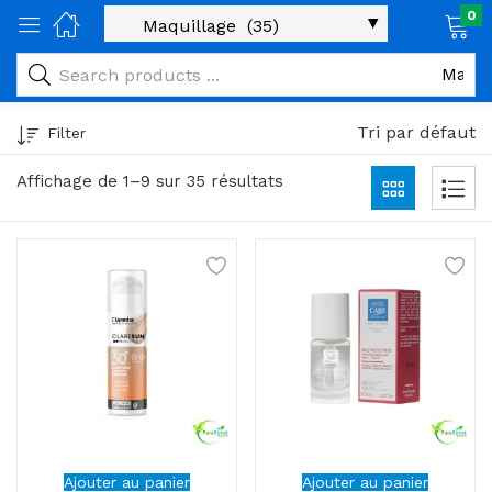
0
age)
veux)
Tri par défaut
Filter
ps)
Affichage de 1–9 sur 35 résultats
é et maman)
pléments alimentaires)
iène)
ires)
& naturel)
riel médical)
Ajouter au panier
Ajouter au panier