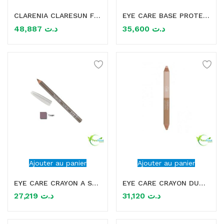
CLARENIA CLARESUN FOND DE TEINT 02 MEDIUM SPF50+ WATERPROOF 50ML
EYE CARE BASE PROTECTRICE 8 ML
mme)
48,887
د.ت
35,600
د.ت
Ajouter au panier
Ajouter au panier
EYE CARE CRAYON A SOURCILS
EYE CARE CRAYON DUO CORRECTEUR DE TEINT 141 BEIGE/BEIGE FONCE
27,219
د.ت
31,120
د.ت