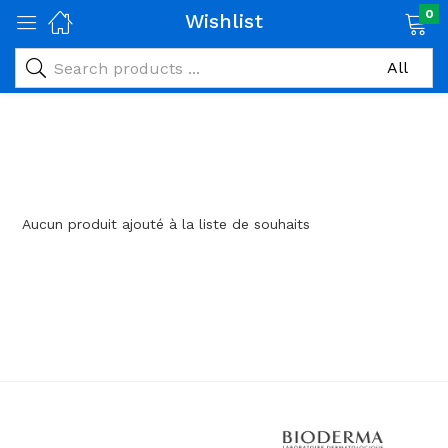
0
Wishlist
age)
veux)
ps)
é et maman)
Aucun produit ajouté à la liste de souhaits
pléments alimentaires)
iène)
ires)
& naturel)
riel médical)