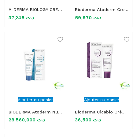
A-DERMA BIOLOGY CREME RICHE HYDRATANTE PEAUX FRAGILES 40ML
Bioderma Atoderm Creme Ultra 500ml
mme)
37,245
د.ت
59,970
د.ت
Ajouter au panier
Ajouter au panier
BIODERMA Atoderm Nutritive 40ml
Bioderma Cicabio Crème Réparatrice Apaisante 40ml
28.560,000
د.ت
36,500
د.ت