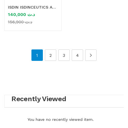
ISDIN ISDINCEUTICS AGE REVERSE DAY CREME 50ML
140,000
د.ت
156,900
د.ت
1
2
3
4
Recently Viewed
You have no recently viewed item.