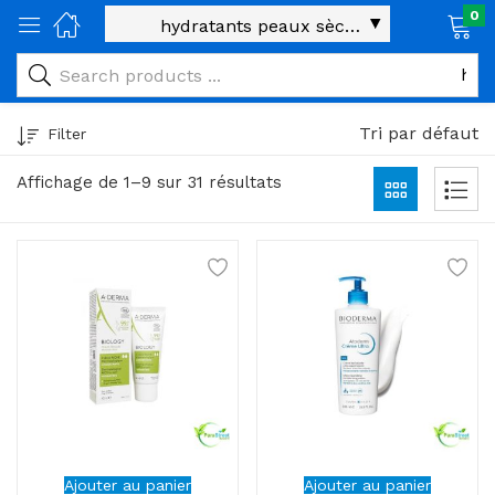
0
age)
veux)
Tri par défaut
Filter
ps)
Affichage de 1–9 sur 31 résultats
é et maman)
pléments alimentaires)
iène)
ires)
& naturel)
riel médical)
Ajouter au panier
Ajouter au panier