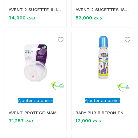
AVENT 2 SUCETTE 6-18M
AVENT 2 SUCETTES 18M+
mme)
34,000
د.ت
52,000
د.ت
Ajouter au panier
Ajouter au panier
AVENT PROTEGE MAMELONS 15MM SCF153/01
BABY PUR BIBERON EN VERRE 240ML
71,257
د.ت
12,000
د.ت