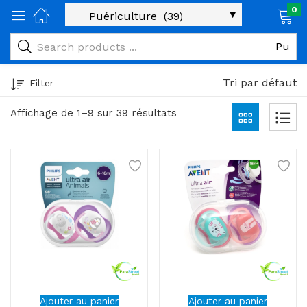
0
age)
veux)
Tri par défaut
Filter
ps)
Affichage de 1–9 sur 39 résultats
é et maman)
pléments alimentaires)
iène)
ires)
& naturel)
riel médical)
Ajouter au panier
Ajouter au panier