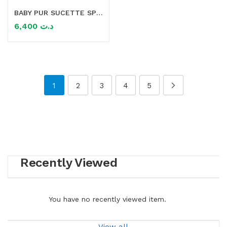
BABY PUR SUCETTE SPORTY 0-6M
6,400
د.ت
1
2
3
4
5
Recently Viewed
You have no recently viewed item.
View all