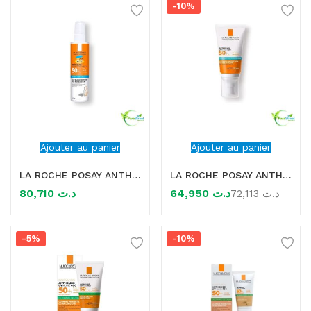
-10%
Ajouter au panier
Ajouter au panier
LA ROCHE POSAY ANTHELIOS SPRAY DERMO-PEDIATRICS CREME SOLAIRE ENFANT SPF50+ 200ML
LA ROCHE POSAY ANTHELIOS UVMUNE 400 CREME HYDRATANTE TEINTEE SPF50+ 50ML
80,710
د.ت
64,950
د.ت
72,113
د.ت
-5%
-10%