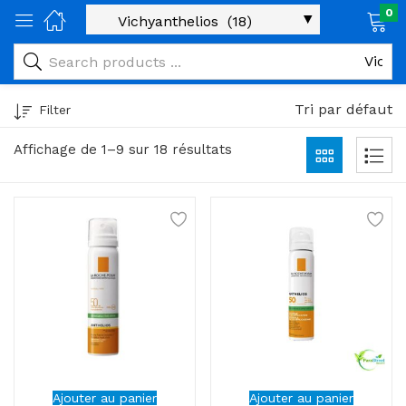
0
age)
veux)
Tri par défaut
Filter
ps)
Affichage de 1–9 sur 18 résultats
é et maman)
pléments alimentaires)
iène)
ires)
& naturel)
riel médical)
Ajouter au panier
Ajouter au panier