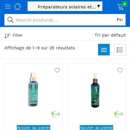
0
age)
veux)
Tri par défaut
Filter
ps)
Affichage de 1–9 sur 28 résultats
é et maman)
pléments alimentaires)
iène)
ires)
& naturel)
riel médical)
Ajouter au panier
Ajouter au panier