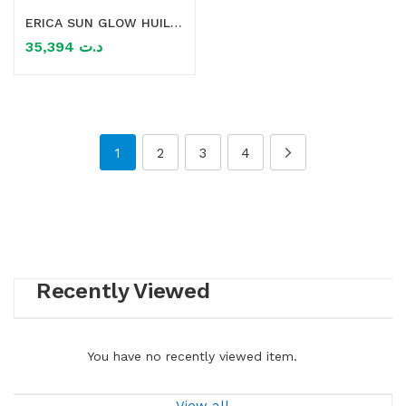
ERICA SUN GLOW HUILE SECHE PAILLETEE SPF30 100ML
35,394
د.ت
1
2
3
4
Recently Viewed
You have no recently viewed item.
View all