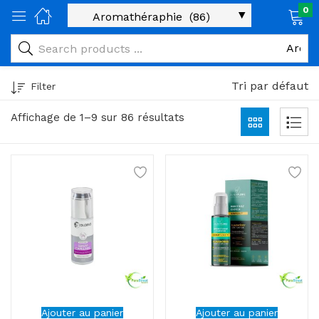
0
age)
veux)
Tri par défaut
Filter
ps)
Affichage de 1–9 sur 86 résultats
é et maman)
pléments alimentaires)
iène)
ires)
& naturel)
riel médical)
Ajouter au panier
Ajouter au panier