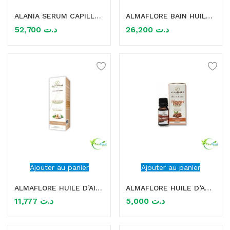
ALANIA SERUM CAPILLAIRE REPARATEUR PRODIGE 50ML
ALMAFLORE BAIN HUILE POUR CHEVEUX 100ML
mme)
52,700
د.ت
26,200
د.ت
Ajouter au panier
Ajouter au panier
ALMAFLORE HUILE D’AIL 50ML
ALMAFLORE HUILE D’AMANDE DOUCE 10ML
11,777
د.ت
5,000
د.ت