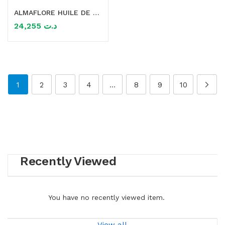
ALMAFLORE HUILE DE JOJOBA BIO 50ML
24,255
د.ت
1
2
3
4
…
8
9
10
Recently Viewed
You have no recently viewed item.
View all