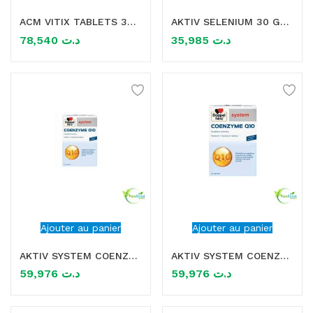
ACM VITIX TABLETS 30 COMPRIMES
AKTIV SELENIUM 30 GELULES
mme)
78,540
د.ت
35,985
د.ت
Ajouter au panier
Ajouter au panier
AKTIV SYSTEM COENZYME Q10 30 CAPSULES
AKTIV SYSTEM COENZYME Q10 30 Capsules
59,976
د.ت
59,976
د.ت