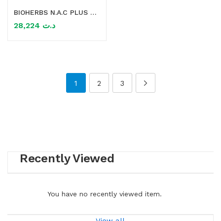
BIOHERBS N.A.C PLUS SELENIUM 30 GELULES
28,224
د.ت
1
2
3
Recently Viewed
You have no recently viewed item.
View all