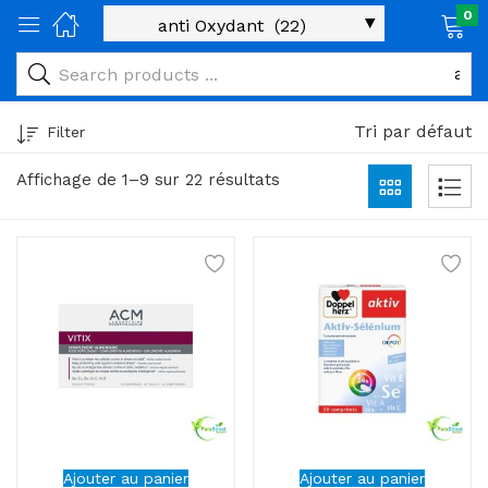
0
age)
veux)
Tri par défaut
Filter
ps)
Affichage de 1–9 sur 22 résultats
é et maman)
pléments alimentaires)
iène)
ires)
& naturel)
riel médical)
Ajouter au panier
Ajouter au panier