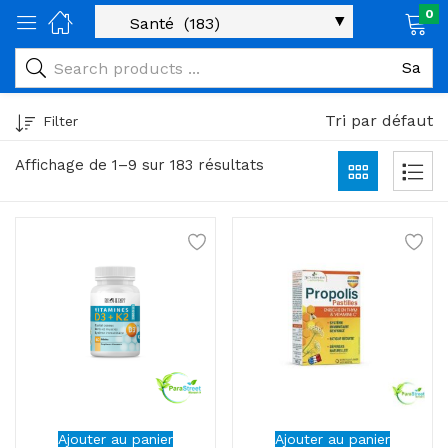
0
age)
veux)
Tri par défaut
Filter
ps)
Affichage de 1–9 sur 183 résultats
é et maman)
pléments alimentaires)
iène)
ires)
& naturel)
riel médical)
Ajouter au panier
Ajouter au panier