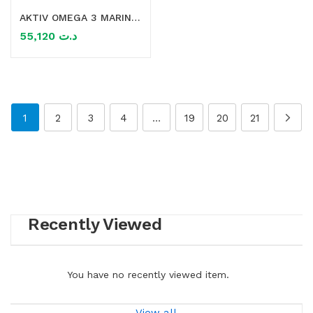
AKTIV OMEGA 3 MARIN 60 CAPSULES
55,120
د.ت
1
2
3
4
…
19
20
21
Recently Viewed
You have no recently viewed item.
View all