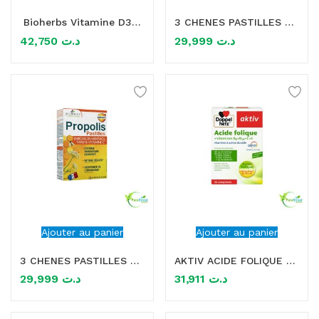
Bioherbs Vitamine D3+K2 60G
3 CHENES PASTILLES A LA PROPOLIS 40 PASTILLES
mme)
42,750
د.ت
29,999
د.ت
Ajouter au panier
Ajouter au panier
3 CHENES PASTILLES A LA PROPOLIS 40 PASTILLES
AKTIV ACIDE FOLIQUE VITAMINES B+C+E 30 COMPRIMES
29,999
د.ت
31,911
د.ت