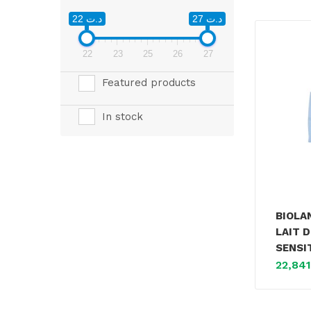
د.ت 27
د.ت 22
22
23
25
26
27
Featured products
In stock
BIOLA
LAIT 
SENSIT