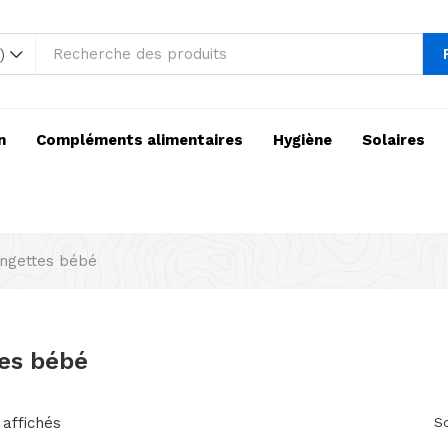
)
n
Compléments alimentaires
Hygiène
Solaires
ingettes bébé
tes bébé
 affichés
So