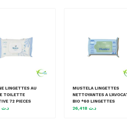
NE LINGETTES AU
MUSTELA LINGETTES
DE TOILETTE
NETTOYANTES A L’AVOCA
IVE 72 PIECES
BIO *60 LINGETTES
22,841
د.ت
26,418
د.ت