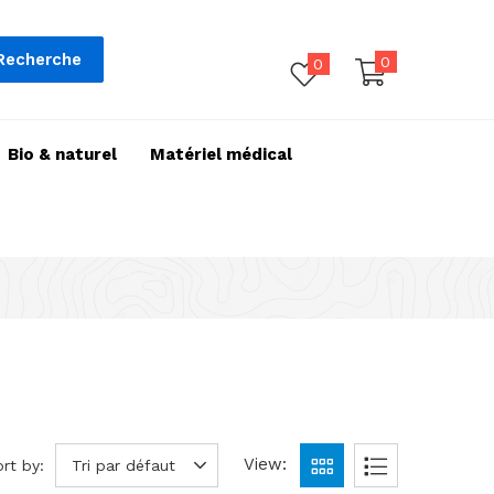
Recherche
0
0
Bio & naturel
Matériel médical
View:
rt by:
Tri par défaut