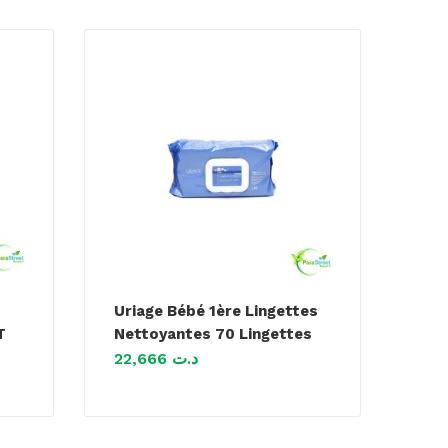
Uriage Bébé 1ère Lingettes
T
Nettoyantes 70 Lingettes
22,666
د.ت