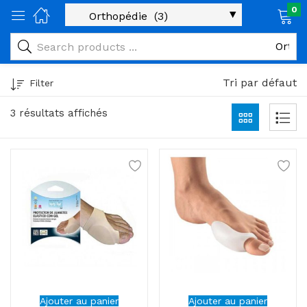
0
age)
veux)
Tri par défaut
Filter
ps)
3 résultats affichés
é et maman)
pléments alimentaires)
iène)
ires)
& naturel)
riel médical)
Ajouter au panier
Ajouter au panier