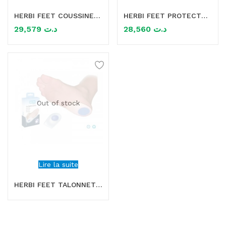
HERBI FEET COUSSINET DE PROTECTION D’HALLUX VALGUS 6013.5
HERBI FEET PROTECTEUR D’HALLUX VALGUS EN SILICONE 6005.5
mme)
29,579
د.ت
28,560
د.ت
Out of stock
Lire la suite
HERBI FEET TALONNETTE DUPLO EN SILICONE