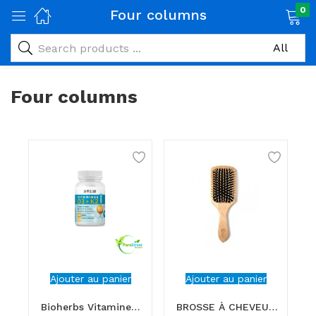
0
Four columns
age)
veux)
Four columns
ps)
é et maman)
pléments alimentaires)
iène)
ires)
& naturel)
Ajouter au panier
Ajouter au panier
Bioherbs Vitamine D3+K2 60G
BROSSE À CHEVEUX EN BOIS
riel médical)