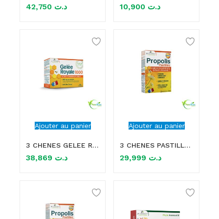
42,750
د.ت
10,900
د.ت
mme)
Ajouter au panier
Ajouter au panier
3 CHENES GELEE ROYALE 1000 REGENERANT ET REVITALISANT 10 AMPOULES
3 CHENES PASTILLES A LA PROPOLIS 40 PASTILLES
38,869
د.ت
29,999
د.ت