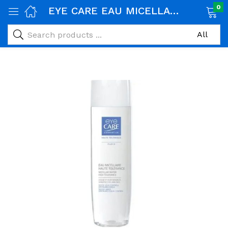
0
EYE CARE EAU MICELLAIRE HAUTE TOLERANCE 200ML
age)
veux)
ps)
é et maman)
pléments alimentaires)
iène)
ires)
& naturel)
riel médical)