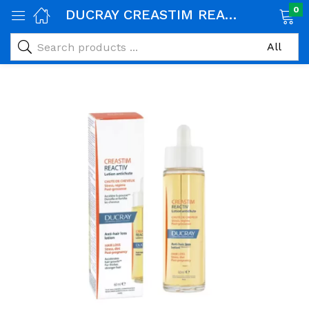
0
DUCRAY CREASTIM REACTIV LOTION ANTI CHUTE 60ML
age)
veux)
ps)
é et maman)
pléments alimentaires)
iène)
ires)
& naturel)
riel médical)