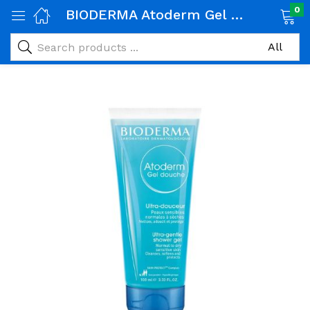
0
BIODERMA Atoderm Gel Douche Ultra-douceur 200ml
age)
veux)
ps)
é et maman)
pléments alimentaires)
iène)
ires)
& naturel)
riel médical)