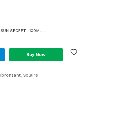
SUN SECRET -100ML .
r
Buy Now
tobronzant
Solaire