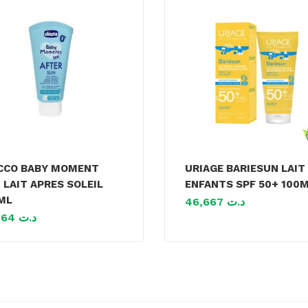
CCO BABY MOMENT
URIAGE BARIESUN LAIT
 LAIT APRES SOLEIL
ENFANTS SPF 50+ 100
ML
46,667
د.ت
41,464
د.ت