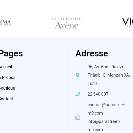
Pages
Adresse
Accueil
96, Av. Abdelãazizi
Thäalbi, El Menzah 9A,
À Propos
Tunis
Boutique
22 540 807
Contact
contact@parastreet-
m9.com
info@parastreet-
m9.com