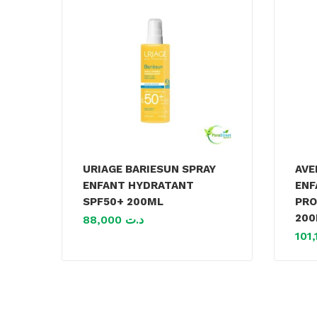
URIAGE BARIESUN SPRAY
AVE
ENFANT HYDRATANT
ENF
SPF50+ 200ML
PRO
20
88,000
د.ت