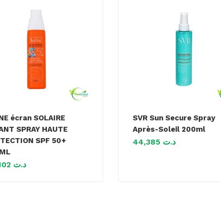
NE écran SOLAIRE
SVR Sun Secure Spray
ANT SPRAY HAUTE
Après-Soleil 200ml
TECTION SPF 50+
44,385
د.ت
0ML
101,102
د.ت