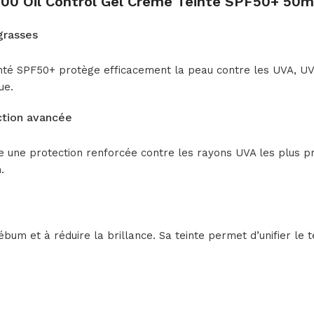
00 Oil Control Gel Crème Teinté SPF50+ 50ml
grasses
té SPF50+ protège efficacement la peau contre les UVA, UVB 
ue.
tion avancée
 une protection renforcée contre les rayons UVA les plus pr
.
sébum et à réduire la brillance. Sa teinte permet d’unifier le