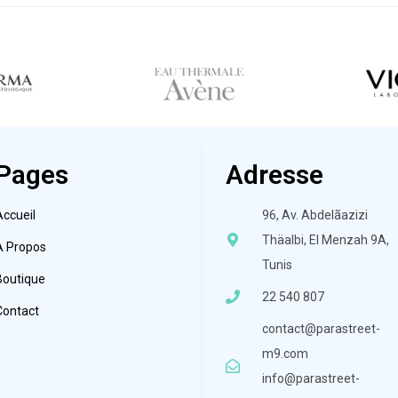
Pages
Adresse
Accueil
96, Av. Abdelãazizi
Thäalbi, El Menzah 9A,
À Propos
Tunis
Boutique
22 540 807
Contact
contact@parastreet-
m9.com
info@parastreet-