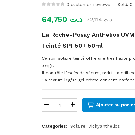
0
customer reviews
Sold:
0
64,750
د.ت
72,114
د.ت
La Roche-Posay Anthelios UVMu
Teinté SPF50+ 50ml
Ce soin solaire teinté offre une très haute p
longs.
Il contrôle l’excès de sébum, réduit la brillanc
Sa texture légère gel crème convient parfait
Ajouter au panie
Categories:
Solaire
Vichyanthelios