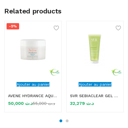
Related products
-9%
Ajouter au panier
Ajouter au panier
AVENE HYDRANCE AQUA GEL-CREME HYDRATANT 50ML
SVR SEBIACLEAR GEL MOUSSANT 200ML
50,000
د.ت
32,279
د.ت
55,000
د.ت