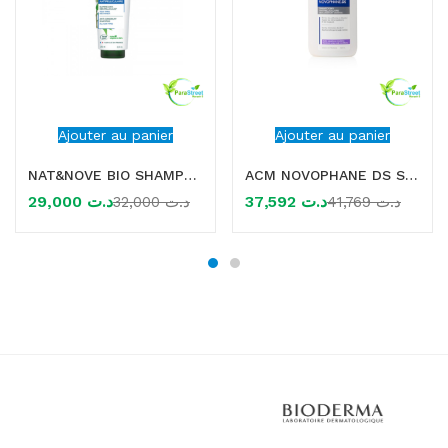
Ajouter au panier
Ajouter au panier
NAT&NOVE BIO SHAMPOOING ANTIPELLICULAIRE A L’EXTRAIT DE SAULE 250ML
ACM NOVOPHANE DS SHAMPOOING ANTIPELLICULAIRE 125ML
29,000
د.ت
37,592
د.ت
32,000
د.ت
41,769
د.ت