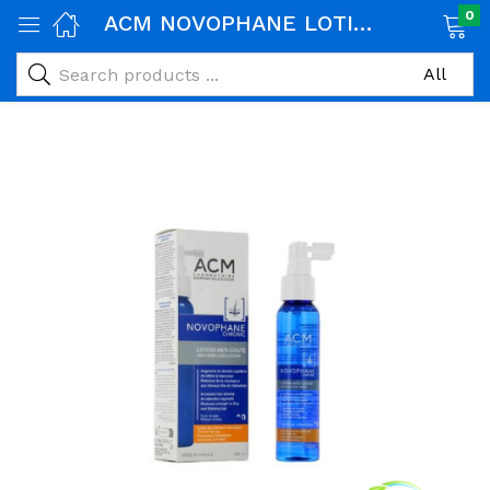
0
ACM NOVOPHANE LOTION CHRONIC ANTI-CHUTE 100ml
age)
veux)
ps)
é et maman)
pléments alimentaires)
iène)
ires)
& naturel)
riel médical)