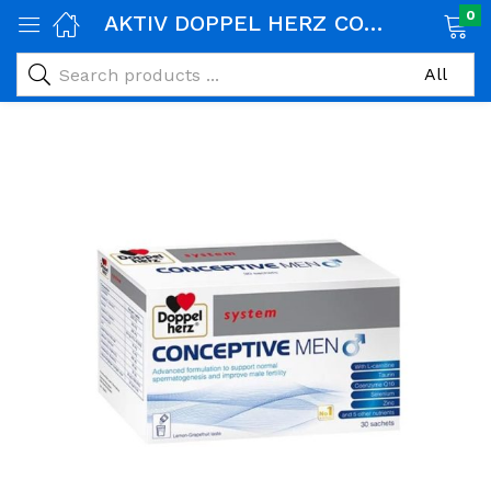
0
AKTIV DOPPEL HERZ CONCEPTIVE POUDRE DE SUPPLEMENT DE VITAMINES POUR HOMMES 30 SACHETS
age)
veux)
ps)
é et maman)
pléments alimentaires)
iène)
ires)
& naturel)
riel médical)