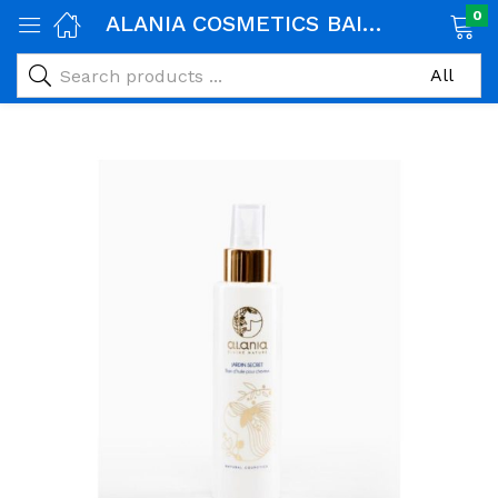
0
ALANIA COSMETICS BAIN D’HUILE POUR CHEVEUX 150ML
age)
veux)
ps)
é et maman)
pléments alimentaires)
iène)
ires)
& naturel)
riel médical)