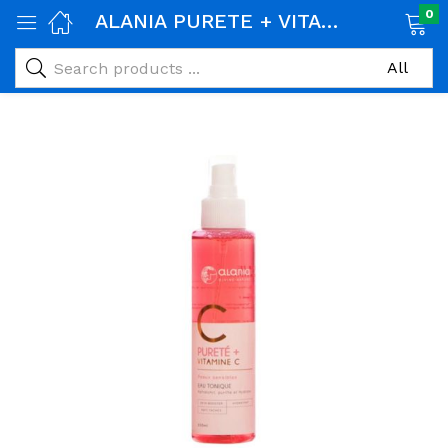
0
ALANIA PURETE + VITAMINE C EAU TONIQUE 150ML
age)
veux)
ps)
é et maman)
pléments alimentaires)
iène)
ires)
& naturel)
riel médical)