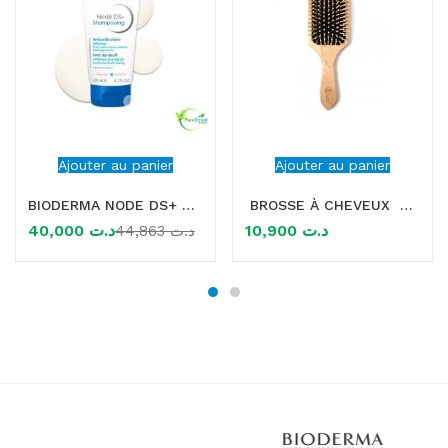
Ajouter au panier
Ajouter au panier
BIODERMA NODE DS+ SHAMPOOING ANTIPELLICULAIRE INTENSE, 125ML
BROSSE À CHEVEUX EN BOIS
40,000
د.ت
10,900
د.ت
44,863
د.ت