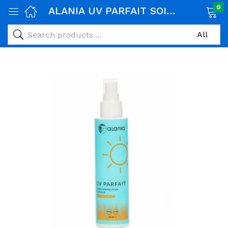
0
ALANIA UV PARFAIT SOIN PROTECTEUR CHEVEUX SPRAY 150ML
age)
veux)
ps)
é et maman)
pléments alimentaires)
iène)
ires)
& naturel)
riel médical)