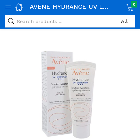
0
AVENE HYDRANCE UV LEGERE SPF30 40ML
age)
veux)
ps)
é et maman)
pléments alimentaires)
iène)
ires)
& naturel)
riel médical)