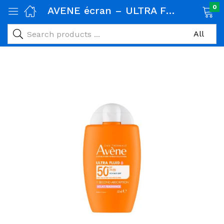
0
AVENE écran – ULTRA FLUID ECLAT RADIANCE SPF50+ 50ML
age)
veux)
ps)
é et maman)
pléments alimentaires)
iène)
ires)
& naturel)
riel médical)