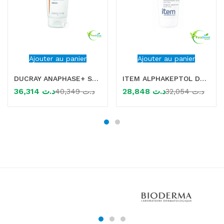
Ajouter au panier
Ajouter au panier
DUCRAY ANAPHASE+ SHAMPOOING CREME STIMULANT 200ML
ITEM ALPHAKEPTOL DS SHAMPOOING ANTIPELLICULAIRE, 200ML
36,314
د.ت
28,848
د.ت
40,349
د.ت
32,054
د.ت