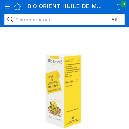
0
BIO ORIENT HUILE DE MOUTARDE 90ML
age)
veux)
ps)
é et maman)
pléments alimentaires)
iène)
ires)
& naturel)
riel médical)