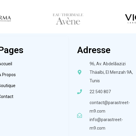
Pages
Adresse
Accueil
96, Av. Abdelãazizi
Thäalbi, El Menzah 9A,
À Propos
Tunis
Boutique
22 540 807
Contact
contact@parastreet-
m9.com
info@parastreet-
m9.com