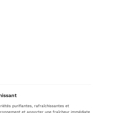
hissant
étés purifiantes, rafraîchissantes et
environnement et apporter une fraîcheur immédiate