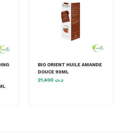
OING
BIO ORIENT HUILE AMANDE
DOUCE 90ML
X
21,400
د.ت
ML