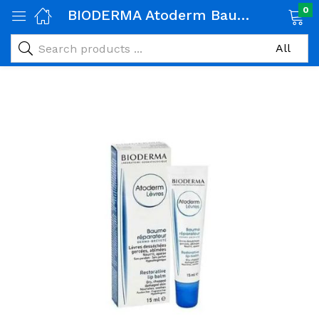
0
BIODERMA Atoderm Baume Réparateur Lèvres 15ml
age)
veux)
ps)
é et maman)
pléments alimentaires)
iène)
ires)
& naturel)
riel médical)