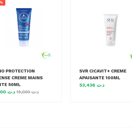
0%
NO PROTECTION
SVR CICAVIT+ CREME
ENSE CREME MAINS
APAISANTE 100ML
ITE 50ML
53,436
د.ت
13,500
د.ت
15,000
د.ت