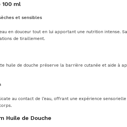
 100 ml
sèches et sensibles
u en douceur tout en lui apportant une nutrition intense. Sa
tions de tiraillement.
te huile de douche préserve la barrière cutanée et aide à apai
n
cate au contact de l’eau, offrant une expérience sensorielle 
corps.
m Huile de Douche