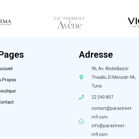
Pages
Adresse
Accueil
96, Av. Abdelãazizi
Thäalbi, El Menzah 9A,
À Propos
Tunis
Boutique
22 540 807
Contact
contact@parastreet-
m9.com
info@parastreet-
m9.com