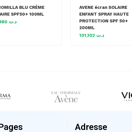
OMILLA BLU CRÈME
AVENE écran SOLAIRE
AIRE SPF50+ 100ML
ENFANT SPRAY HAUTE
PROTECTION SPF 50+
49,980
د.ت
200ML
101,102
د.ت
Pages
Adresse