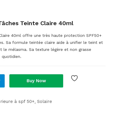
ches Teinte Claire 40ml
aire 40ml offre une très haute protection SPF50+
. Sa formule teintée claire aide à unifier le teint et
nt le mélasma. Sa texture légère et non grasse
 quotidien.
r
Buy Now
rieure à spf 50+
Solaire