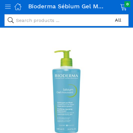
0
Bioderma Sébium Gel Moussant Purifiant 500ml
age)
veux)
ps)
é et maman)
pléments alimentaires)
iène)
ires)
& naturel)
riel médical)