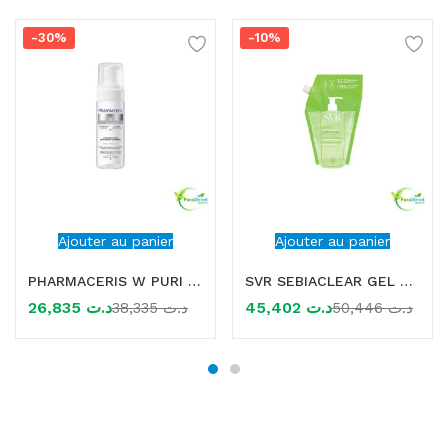
-30%
-10%
Ajouter au panier
Ajouter au panier
PHARMACERIS W PURI ALBUCIN MOUSSE NETTOYANTE ECLAIRCISSANTE 150ML
SVR SEBIACLEAR GEL MOUSSANT RECHARGE 400ML
26,835
د.ت
45,402
د.ت
38,335
د.ت
50,446
د.ت