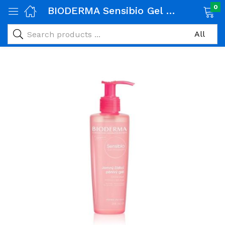
0
BIODERMA Sensibio Gel Moussant 200ml
age)
veux)
ps)
é et maman)
pléments alimentaires)
iène)
ires)
& naturel)
riel médical)