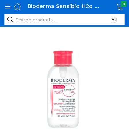
0
Bioderma Sensibio H2o Solution Micellaire Pompe 500ml
age)
veux)
ps)
é et maman)
pléments alimentaires)
iène)
ires)
& naturel)
riel médical)