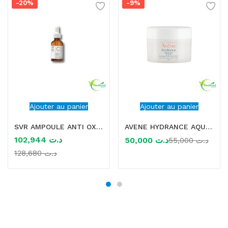
-20%
-9%
Ajouter au panier
Ajouter au panier
SVR AMPOULE ANTI OX VITAMINE C 20% 30ML TOUS TYPES DE PEAUX
AVENE HYDRANCE AQUA GEL-CREME HYDRATANT 50ML
102,944
د.ت
50,000
د.ت
55,000
د.ت
128,680
د.ت