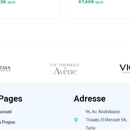
42,126
د.ت
47,409
د.ت
Pages
Adresse
Accueil
96, Av. Abdelãazizi
Thäalbi, El Menzah 9A,
À Propos
Tunis