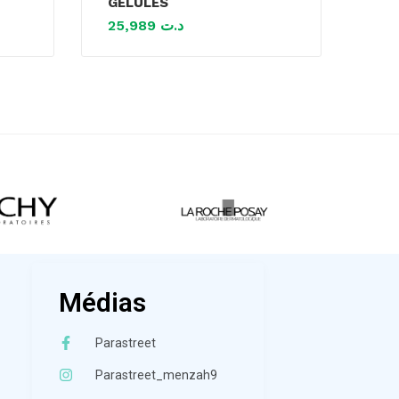
GELULES
25,989
د.ت
Médias
Parastreet
Parastreet_menzah9