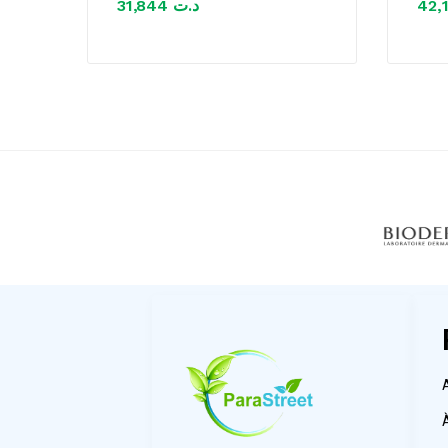
31,844
د.ت