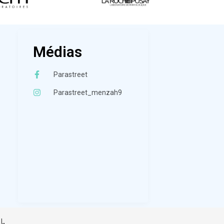
Médias
Parastreet
Parastreet_menzah9
l
.