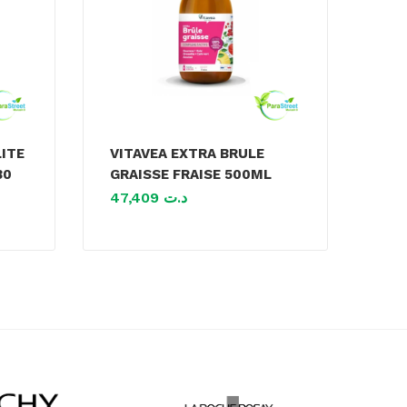
LITE
VITAVEA EXTRA BRULE
30
GRAISSE FRAISE 500ML
47,409
د.ت