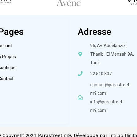
Pages
Adresse
Accueil
96, Av. Abdelãazizi
Thäalbi, El Menzah 9A,
À Propos
Tunis
Boutique
22 540 807
Contact
contact@parastreet-
m9.com
info@parastreet-
m9.com
 Copyright 2024 Parastreet m9. Développé par
Intilaq Digita