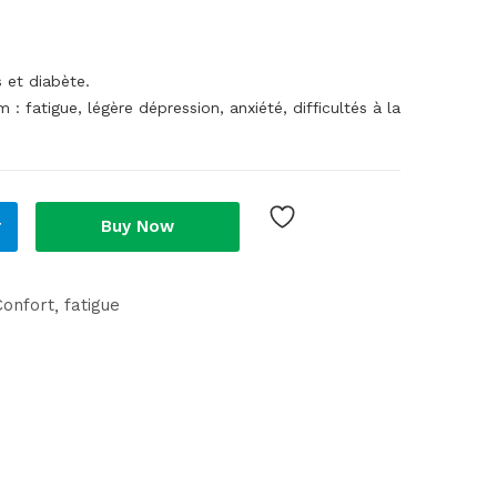
 et diabète.
fatigue, légère dépression, anxiété, difficultés à la
r
Buy Now
Confort
fatigue