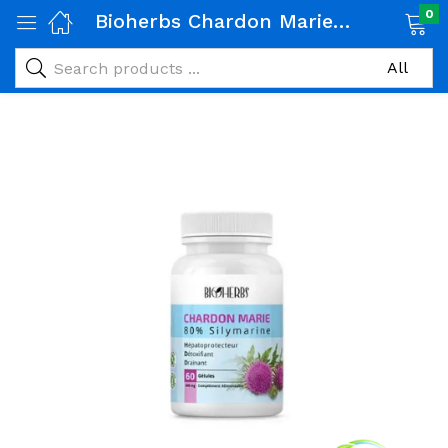
0
Bioherbs Chardon Marie 60G
age)
veux)
ps)
é et maman)
pléments alimentaires)
iène)
ires)
& naturel)
riel médical)