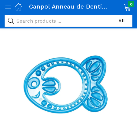
0
Canpol Anneau de Dentition Poisson
age)
veux)
ps)
é et maman)
pléments alimentaires)
iène)
ires)
& naturel)
riel médical)