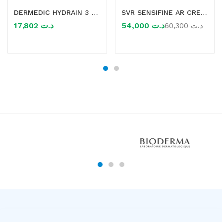
DERMEDIC HYDRAIN 3 CREME CONTOUR DES YEUX HYDRATANT 15ML
SVR SENSIFINE AR CREME RICHE ANTI ROUGEUR 40ML
17,802
د.ت
54,000
د.ت
60,300
د.ت