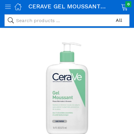
0
CERAVE GEL MOUSSANT PEAUX NORMALES A GRASSES 473ML
age)
veux)
ps)
é et maman)
pléments alimentaires)
iène)
ires)
& naturel)
riel médical)